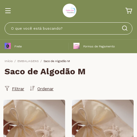
Frete
Formas de Pagamento
Início
/
EMBALAGENS
/
Saco de Algodão M
Saco de Algodão M
Filtrar
Ordenar